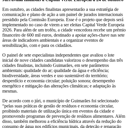
Em outubro, as cidades finalistas apresentarão a sua estratégia de
comunicação e plano de ação a um painel de jurados internacionais
presidido pela Comissão Europeia. Esse é o projeto que depois será
implementado no caso de virem a ser eleitas Capital Verde Europeia
2026. Para além de um troféu, a cidade vencedora recebe um prémio
financeiro de 600 mil euros, destinado a apoiar ações-chave nas sete
áreas de indicadores ambientais e a organizar eventos de
sensibilização, com e para os cidadãos.
O painel de sete especialistas independentes que avaliou o lote
inicial de nove cidades candidatas valorizou o desempenho das três
cidades finalistas, incluindo Guimarães, em sete parâmetros
ambientais: qualidade do ar; qualidade da água e eficiência;
biodiversidade, áreas verdes e uso sustentável do território;
desperdício e economia circular; poluição sonora; desempenho
energético e mitigação das alterações climáticas; e adaptação às
mesmas.
De acordo com o júri, o município de Guimarães foi selecionado
“pelas suas práticas de gestão de resíduos e economia circular,
proibindo materiais de utilização única em eventos da cidade e
promovendo programas de prevenção de resíduos alimentares. Além
disso, também melhorou a eficiência hídrica através da redução do
consumo de água nos edifícios municipais, da deteção e reparação