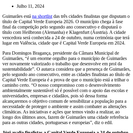
Julho 11, 2024
Guimarães está
na shortlist
das três cidades finalistas que disputam o
título de Capital Verde Europeia 2026. O município chega à fase
final da competição pelo segundo ano consecutivo e disputará o
título com Heilbronn (Alemanha) e Klagenfurt (Áustria). A cidade
vencedora será conhecida a 24 de outubro, numa cerimónia que terá
lugar em Valência, cidade que é Capital Verde Europeia em 2024.
Para Domingos Bragança, presidente da Câmara Municipal de
Guimarães, “é um enorme orgulho para o município de Guimarães
ver novamente valorizado o trabalho que desenvolve em prol da
sustentabilidade”. O autarca considera que a presença de Guimarães,
pelo segundo ano consecutivo, entre as cidades finalistas ao título de
Capital Verde Europeia é a prova de que o município está a trilhar o
caminho certo. “O nosso compromisso com o desenvolvimento
ambientalmente sustentável só é possível com o apoio das escolas e
universidades, empresas e cidadãos, pois só dessa forma
alcançaremos o objetivo comum de sensibilizar a população para a
necessidade de proteger o ambiente e assim combater as alterações
climáticas. As iniciativas e ações que temos vindo a realizar, ao
longo dos últimos anos, fazem de Guimarães uma cidade referência
para as outras cidades, portuguesas e europeias”, diz o edil.
Júri avalia finalistas a Capital Verde Europeia a 24 de outubro