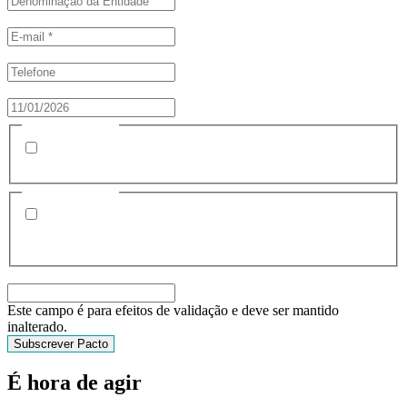
Email
*
Telefone
Data
Consentimento
*
Li o Pacto Climático de Guimarães e subscrevo-o na
íntegra.
Consentimento
*
Ao submeter o presente formulário, confirmo que li a
política de privacidade e proteção de dados pessoais de
Guimarães 2030.
Name
Este campo é para efeitos de validação e deve ser mantido
inalterado.
É hora de agir