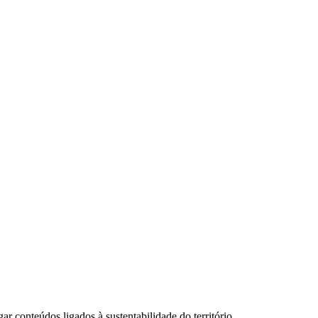
 conteúdos ligados à sustentabilidade do território.