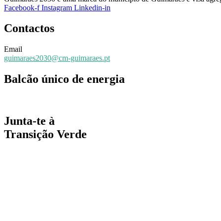
Facebook-f
Instagram
Linkedin-in
Contactos
Email
guimaraes2030@cm-guimaraes.pt
Balcão único de energia
Espaço online de apoio
Junta-te à
Transição Verde