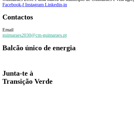
Facebook-f
Instagram
Linkedin-in
Contactos
Email
guimaraes2030@cm-guimaraes.pt
Balcão único de energia
Espaço online de apoio
Junta-te à
Transição Verde