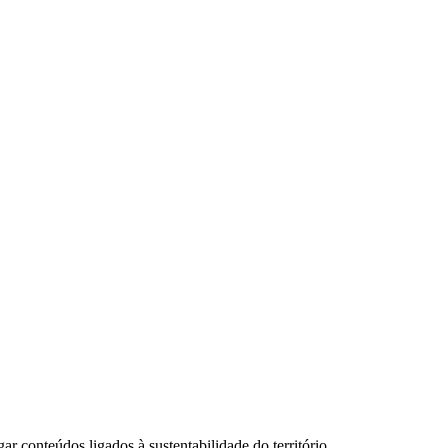
 conteúdos ligados à sustentabilidade do território.