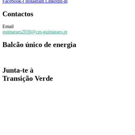
Facebook-f
Instagram
Linkedin-in
Contactos
Email
guimaraes2030@cm-guimaraes.pt
Balcão único de energia
Espaço online de apoio
Junta-te à
Transição Verde