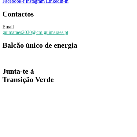
Facebook-f
Instagram
Linkedin-in
Contactos
Email
guimaraes2030@cm-guimaraes.pt
Balcão único de energia
Espaço online de apoio
Junta-te à
Transição Verde