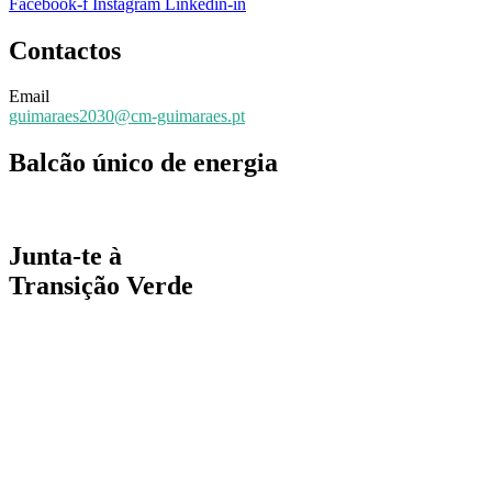
Facebook-f
Instagram
Linkedin-in
Contactos
Email
guimaraes2030@cm-guimaraes.pt
Balcão único de energia
Espaço online de apoio
Junta-te à
Transição Verde