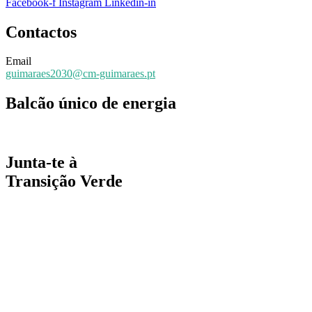
Facebook-f
Instagram
Linkedin-in
Contactos
Email
guimaraes2030@cm-guimaraes.pt
Balcão único de energia
Espaço online de apoio
Junta-te à
Transição Verde