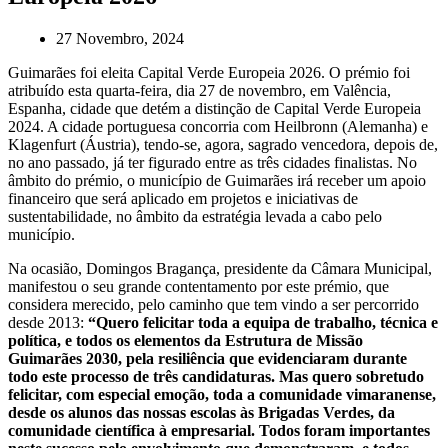
27 Novembro, 2024
Guimarães foi eleita Capital Verde Europeia 2026. O prémio foi
atribuído esta quarta-feira, dia 27 de novembro, em Valência,
Espanha, cidade que detém a distinção de Capital Verde Europeia
2024. A cidade portuguesa concorria com Heilbronn (Alemanha) e
Klagenfurt (Áustria), tendo-se, agora, sagrado vencedora, depois de,
no ano passado, já ter figurado entre as três cidades finalistas. No
âmbito do prémio, o município de Guimarães irá receber um apoio
financeiro que será aplicado em projetos e iniciativas de
sustentabilidade, no âmbito da estratégia levada a cabo pelo
município.
Na ocasião, Domingos Bragança, presidente da Câmara Municipal,
manifestou o seu grande contentamento por este prémio, que
considera merecido, pelo caminho que tem vindo a ser percorrido
desde 2013:
“Quero felicitar toda a equipa de trabalho, técnica e
política, e todos os elementos da Estrutura de Missão
Guimarães 2030, pela resiliência que evidenciaram durante
todo este processo de três candidaturas. Mas quero sobretudo
felicitar, com especial emoção, toda a comunidade vimaranense,
desde os alunos das nossas escolas às Brigadas Verdes, da
comunidade científica à empresarial. Todos foram importantes