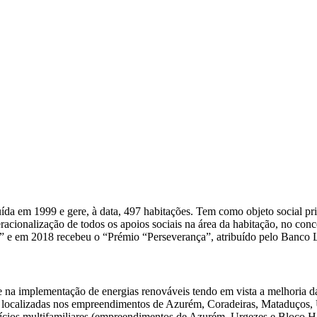
a em 1999 e gere, à data, 497 habitações. Tem como objeto social primo
racionalização de todos os apoios sociais na área da habitação, no co
 e em 2018 recebeu o “Prémio “Perseverança”, atribuído pelo Banco L
-se na implementação de energias renováveis tendo em vista a melhoria d
ões localizadas nos empreendimentos de Azurém, Coradeiras, Mataduços
fícios multifamiliares (empreendimentos de Azurém, Urgezes e Bloco H